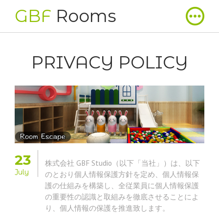
GBF
Rooms
PRIVACY POLICY
23
株式会社 GBF Studio（以下「当社」）は、以下
July
のとおり個人情報保護方針を定め、個人情報保
護の仕組みを構築し、全従業員に個人情報保護
の重要性の認識と取組みを徹底させることによ
り、個人情報の保護を推進致します。